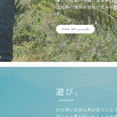
は近隣の地形や自然の恵みを
す。
びわ湖と比良山系が近づくエ
辺と山と森が近いからこその