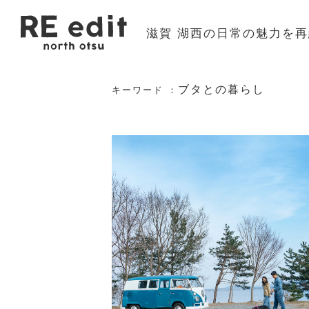
滋賀 湖西の日常の魅力を
ブタとの暮らし
キーワード ：