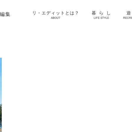
リ・エディットとは？
暮らし
再編集
ABOUT
LIFE STYLE
RECR