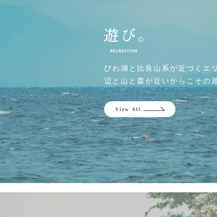
びわ湖と比良山系が近づくエ
辺と山と森が近いからこその