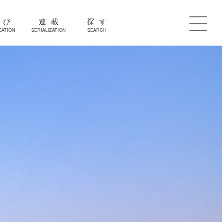
遊び
連載
探す
EATION
SERIALIZATION
SEARCH